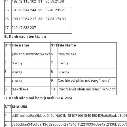
14
192.42.115.102
31
86.59.21.38
15
193.23.244.244
32
89.45.235.21
16
198.199.64.217
33
94.23.173.93
17
212.47.232.237
B. Danh sách tên tập tin
STT
File name
STT
File Name
1
@WanaDecryptor@.exe
6
taskse.exe
2
b.wnry
7
t.wnry
3
c.wnry
8
u.wnry
4
s.wnry
9
Các file với phần mở rộng “.wnry”
5
taskdl.exe
10
Các file với phần mở rộng “.WNCRY”
C. Danh sách mã băm (Hash SHA-256)
STT
SHA-256
1
ed01ebfbc9eb5bbea545af4d01bf5f1071661840480439c6e5babe8e0
2
c365ddaa345cfcaff3d629505572a484cff5221933d68e4a52130b8bb7