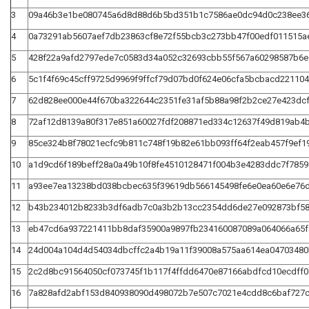
3
09a46b3e1be080745a6d8d88d6b5bd351b1c7586ae0dc94d0c238ee3
4
0a73291ab5607aef7db23863cf8e72f55bcb3c273bb47f00edf011515a
5
428f22a9afd2797ede7c0583d34a052c32693cbb55f567a60298587b6e
6
5c1f4f69c45cff9725d9969f9ffcf79d07bd0f624e06cfa5bcbacd22110
7
62d828ee000e44f670ba322644c2351fe31af5b88a98f2b2ce27e423dc
8
72af12d8139a80f317e851a60027fdf208871ed334c12637f49d819ab4
9
85ce324b8f78021ecfc9b811c748f19b82e61bb093ff64f2eab457f9ef1
10
a1d9cd6f189beff28a0a49b10f8fe4510128471f004b3e4283ddc7f785
11
a93ee7ea13238bd038bcbec635f39619db566145498fe6e0ea60e6e76
12
b43b234012b8233b3df6adb7c0a3b2b13cc2354dd6de27e092873bf58
13
eb47cd6a937221411bb8daf35900a9897fb234160087089a064066a65
14
24d004a104d4d54034dbcffc2a4b19a11f39008a575aa614ea04703480
15
2c2d8bc91564050cf073745f1b117f4ffdd6470e87166abdfcd10ecdff0
16
7a828afd2abf153d840938090d498072b7e507c7021e4cdd8c6baf727c