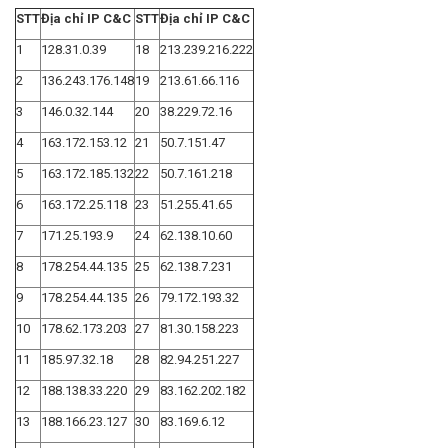
STT
Địa chỉ IP C&C
STT
Địa chỉ IP C&C
1
128.31.0.39
18
213.239.216.222
2
136.243.176.148
19
213.61.66.116
3
146.0.32.144
20
38.229.72.16
4
163.172.153.12
21
50.7.151.47
5
163.172.185.132
22
50.7.161.218
6
163.172.25.118
23
51.255.41.65
7
171.25.193.9
24
62.138.10.60
8
178.254.44.135
25
62.138.7.231
9
178.254.44.135
26
79.172.193.32
10
178.62.173.203
27
81.30.158.223
11
185.97.32.18
28
82.94.251.227
12
188.138.33.220
29
83.162.202.182
13
188.166.23.127
30
83.169.6.12