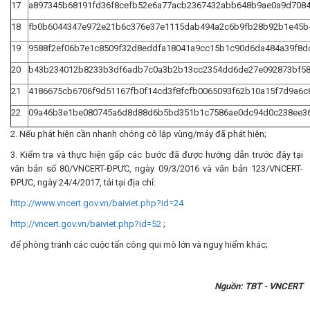
17
a897345b68191fd36f8cefb52e6a77acb2367432abb648b9ae0a9d708
18
fb0b6044347e972e21b6c376e37e1115dab494a2c6b9fb28b92b1e45b
19
9588f2ef06b7e1c8509f32d8eddfa18041a9cc15b1c90d6da484a39f8d
20
b43b234012b8233b3df6adb7c0a3b2b13cc2354dd6de27e092873bf58
21
4186675cb6706f9d51167fb0f14cd3f8fcfb0065093f62b10a15f7d9a6c
22
09a46b3e1be080745a6d8d88d6b5bd351b1c7586ae0dc94d0c238ee3
2. Nếu phát hiện cần nhanh chóng cô lập vùng/máy đã phát hiện;
3. Kiểm tra và thực hiện gấp các bước đã được hướng dẫn trước đây tại
văn bản số 80/VNCERT-ĐPƯC, ngày 09/3/2016 và văn bản 123/VNCERT-
ĐPƯC, ngày 24/4/2017, tải tại địa chỉ:
http://www.vncert.gov.vn/baiviet.php?id=24
http://vncert.gov.vn/baiviet.php?id=52
;
để phòng tránh các cuộc tấn công qui mô lớn và nguy hiểm khác;
Nguồn: TBT - VNCERT