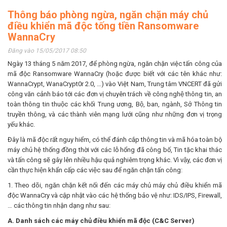
Thông báo phòng ngừa, ngăn chặn máy chủ
điều khiển mã độc tống tiền Ransomware
WannaCry
Đăng vào 15/05/2017 08:50
Ngày 13 tháng 5 năm 2017, để phòng ngừa, ngăn chặn việc tấn công của
mã độc Ransomware WannaCry (hoặc được biết với các tên khác như:
WannaCrypt, WanaCrypt0r 2.0, …) vào Việt Nam, Trung tâm VNCERT đã gửi
công văn cảnh báo tới các đơn vị chuyên trách về công nghệ thông tin, an
toàn thông tin thuộc các khối Trung ương, Bộ, ban, ngành, Sở Thông tin
truyền thông, và các thành viên mạng lưới cũng như những đơn vị trọng
yếu khác.
Đây là mã độc rất nguy hiểm, có thể đánh cắp thông tin và mã hóa toàn bộ
máy chủ hệ thống đồng thời với các lỗ hổng đã công bố, Tin tặc khai thác
và tấn công sẽ gây lên nhiều hậu quả nghiêm trọng khác. Vì vậy, các đơn vị
cần thực hiện khẩn cấp các việc sau để ngăn chặn tấn công:
1. Theo dõi, ngăn chặn kết nối đến các máy chủ máy chủ điều khiển mã
độc WannaCry và cập nhật vào các hệ thống bảo vệ như: IDS/IPS, Firewall,
… các thông tin nhận dạng như sau:
A. Danh sách các máy chủ điều khiển mã độc (C&C Server)