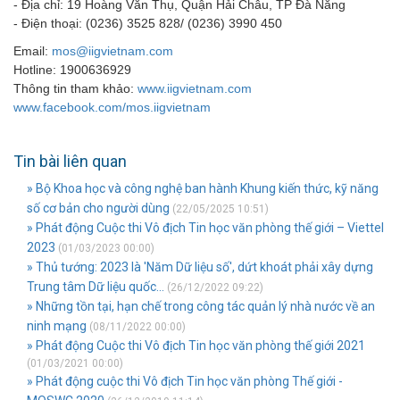
- Địa chỉ: 19 Hoàng Văn Thụ, Quận Hải Châu, TP Đà Nẵng
- Điện thoại: (0236) 3525 828/ (0236) 3990 450
Email:
mos@iigvietnam.com
Hotline: 1900636929
Thông tin tham khảo:
www.iigvietnam.com
www.facebook.com/mos.iigvietnam
Tin bài liên quan
» Bộ Khoa học và công nghệ ban hành Khung kiến thức, kỹ năng
số cơ bản cho người dùng
(22/05/2025 10:51)
» Phát động Cuộc thi Vô địch Tin học văn phòng thế giới – Viettel
2023
(01/03/2023 00:00)
» Thủ tướng: 2023 là 'Năm Dữ liệu số', dứt khoát phải xây dựng
Trung tâm Dữ liệu quốc...
(26/12/2022 09:22)
» Những tồn tại, hạn chế trong công tác quản lý nhà nước về an
ninh mạng
(08/11/2022 00:00)
» Phát động Cuộc thi Vô địch Tin học văn phòng thế giới 2021
(01/03/2021 00:00)
» Phát động cuộc thi Vô địch Tin học văn phòng Thế giới -