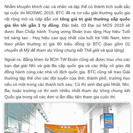
Nhằm khuyến khích các cá nhân và tập thể có thành tích xuất sắc
tại cuộc thi MOSWC 2019, BTC đề ra cơ cấu giải thưởng quốc gia
rất rộng mở và hấp dẫn với
tổng giá trị giải thưởng cấp quốc
gia lên tới gần 1 tỷ đồng
. Đặc biệt, 03 Đại sứ MOS 2019 sẽ
được Ban Chấp hành Trung ương Đoàn trao tặng Huy hiệu Tuổi
trẻ sáng tạo - Huy hiệu cao quý nhất của tuổi trẻ Việt Nam, kèm
theo phần thưởng trị giá 80 triệu đồng từ BTC
(bao gồm 01
chuyến đi Mỹ để tham dự Vòng chung kết Thế giới và quà tặng)
.
Ngoài ra, Bằng khen từ BCH TW Đoàn cũng sẽ được trao cho các
bạn đạt giải Nhì và giải Ba cấp quốc gia và các thầy cô giáo đã
đồng hành cùng các nhà vô địch quốc gia. BTC cũng sẽ trao Giải
thưởng tập thể cho các đội tuyển của tỉnh, thành phố, trường học
nếu có một trong các thành tích sau: Có thí sinh đạt giải Nhất, Nhì,
Ba; hoặc trường có thí sinh nhiều nhất tham dự Vòng chung kết
Quốc gia trong số các đơn vị lần đầu tiên tham gia cuộc thi.