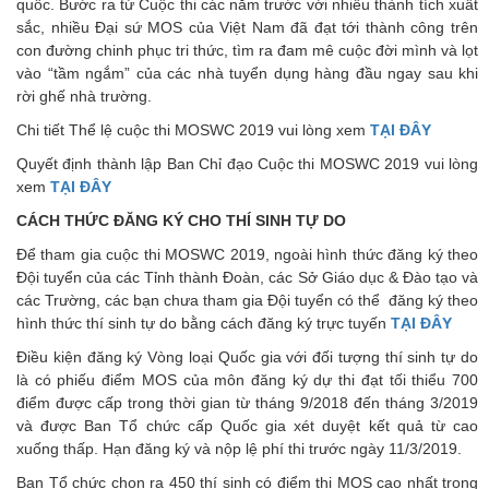
quốc. Bước ra từ Cuộc thi các năm trước với nhiều thành tích xuất
sắc, nhiều Đại sứ MOS của Việt Nam đã đạt tới thành công trên
con đường chinh phục tri thức, tìm ra đam mê cuộc đời mình và lọt
vào “tầm ngắm” của các nhà tuyển dụng hàng đầu ngay sau khi
rời ghế nhà trường.
Chi tiết Thể lệ cuộc thi MOSWC 2019 vui lòng xem
TẠI ĐÂY
Quyết định thành lập Ban Chỉ đạo Cuộc thi MOSWC 2019 vui lòng
xem
TẠI ĐÂY
CÁCH THỨC ĐĂNG KÝ CHO THÍ SINH TỰ DO
Để tham gia cuộc thi MOSWC 2019, ngoài hình thức đăng ký theo
Đội tuyển của các Tỉnh thành Đoàn, các Sở Giáo dục & Đào tạo và
các Trường, các bạn chưa tham gia Đội tuyển có thể đăng ký theo
hình thức thí sinh tự do bằng cách đăng ký trực tuyến
TẠI ĐÂY
Điều kiện đăng ký Vòng loại Quốc gia với đối tượng thí sinh tự do
là có phiếu điểm MOS của môn đăng ký dự thi đạt tối thiểu 700
điểm được cấp trong thời gian từ tháng 9/2018 đến tháng 3/2019
và được Ban Tổ chức cấp Quốc gia xét duyệt kết quả từ cao
xuống thấp. Hạn đăng ký và nộp lệ phí thi trước ngày 11/3/2019.
Ban Tổ chức chọn ra 450 thí sinh có điểm thi MOS cao nhất trong