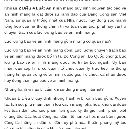
Khoản 2 Điều 4 Luật An ninh
mạng quy định nguyên tắc bảo vệ
an ninh mạng là đặt dưới sự lãnh đạo của Đảng Cộng sản Việt
Nam, sự quản lý thống nhất của Nhà nước, huy động sức mạnh
tổng hợp của hệ thống chính trị và toàn dân tộc, phát huy vai trò
chuyên trách của lực lượng bảo vệ an ninh mạng.
Lực lượng bảo vệ an ninh mạng gồm những cơ quan nào?
Lực lượng bảo vệ an ninh mạng gồm: Lực lượng chuyên trách bảo
vệ an ninh mạng được bố trí tại Bộ Công an, Bộ Quốc phòng; Lực
lượng bảo vệ an ninh mạng được bố trí tại Bộ, ngành, Ủy ban
nhân dân cấp tỉnh, cơ quan, tổ chức quản lý trực tiếp hệ thống
thông tin quan trọng về an ninh quốc gia; Tổ chức, cá nhân được
huy động tham gia bảo vệ an ninh mạng.
Những hành vi nào bị cấm khi sử dụng mạng internet?
Khoản 1 Điều 8 quy định những hành vi bị cấm bao gồm: Xuyên
tạc lịch sử, phủ nhận thành tựu cách mạng, phá hoại khối đại đoàn
kết toàn dân tộc, xúc phạm tôn giáo, kỳ thị giới tính, phân biệt
chủng tộc. Các hoạt động mại dâm, tệ nạn xã hội, mua bán người;
đăng tải thông tin dâm ô, đồi trụy phá hoại thuần phong mỹ tục
của dân tộc cũng bị cấm khi sử dụng internet.