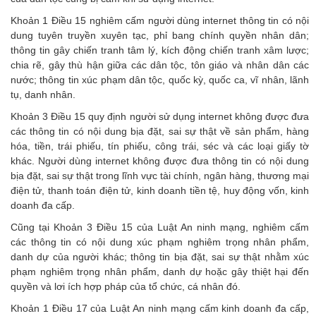
Khoản 1 Điều 15 nghiêm cấm người dùng internet thông tin có nội
dung tuyên truyền xuyên tạc, phỉ bang chính quyền nhân dân;
thông tin gây chiến tranh tâm lý, kích động chiến tranh xâm lược;
chia rẽ, gây thù hận giữa các dân tộc, tôn giáo và nhân dân các
nước; thông tin xúc phạm dân tộc, quốc kỳ, quốc ca, vĩ nhân, lãnh
tụ, danh nhân.
Khoản 3 Điều 15 quy định người sử dụng internet không được đưa
các thông tin có nội dung bịa đặt, sai sự thật về sản phẩm, hàng
hóa, tiền, trái phiếu, tín phiếu, công trái, séc và các loại giấy tờ
khác. Người dùng internet không được đưa thông tin có nội dung
bịa đặt, sai sự thật trong lĩnh vực tài chính, ngân hàng, thương mại
điện tử, thanh toán điện tử, kinh doanh tiền tệ, huy động vốn, kinh
doanh đa cấp.
Cũng tại Khoản 3 Điều 15 của Luật An ninh mạng, nghiêm cấm
các thông tin có nội dung xúc phạm nghiêm trọng nhân phẩm,
danh dự của người khác; thông tin bịa đặt, sai sự thật nhằm xúc
phạm nghiêm trọng nhân phẩm, danh dự hoặc gây thiệt hại đến
quyền và lơi ích hợp pháp của tổ chức, cá nhân đó.
Khoản 1 Điều 17 của Luật An ninh mạng cấm kinh doanh đa cấp,