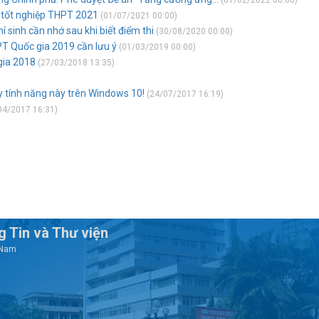
(01/02/2022 00:00)
i tốt nghiệp THPT 2021
(01/07/2021 00:00)
í sinh cần nhớ sau khi biết điểm thi
(30/08/2020 00:00)
PT Quốc gia 2019 cần lưu ý
(01/03/2019 00:00)
gia 2018
(27/03/2018 13:35)
ay tính năng này trên Windows 10!
(24/07/2017 16:19)
04/2017 16:31)
 Tin và Thư viện
t Nam