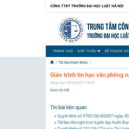
CỔNG TTĐT TRƯỜNG ĐẠI HỌC LUẬT HÀ NỘI
Trung tâm công
TRƯỜNG ĐẠI HỌC LUẬ
TRANG CHỦ
GIỚI THIỆU
KẾ HOẠCH H
Tài liệu tham khảo
Giáo trình tin học văn phòng 
Đăng vào 18/04/2017 16:31
Xem chi tiết
Tin bài liên quan
» Quyết định số 4750/QĐ-BGDĐT ngày 30
» Tài liệu Hội nghị trực tuyến tập huấn thự
» Quyết định số 131/QĐ-TTg của Thủ tướn