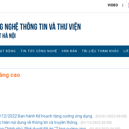
VIDEO
 nghệ thông tin và Thư viện
T HÀ NỘI
OẠT ĐỘNG
TIN TỨC CÔNG NGHỆ
VĂN BẢN
TÀI LIỆU THAM KHẢO
LI
nâng cao
/12/2022 Ban hành Kế hoạch tăng cường ứng dụng...
(02/01/2023 00:00)
c hiện nội dung về thông tin và truyền thông...
(01/12/2022 00:00)
g Chính phủ: Phê duyệt Đề án "Tăng cường ứng...