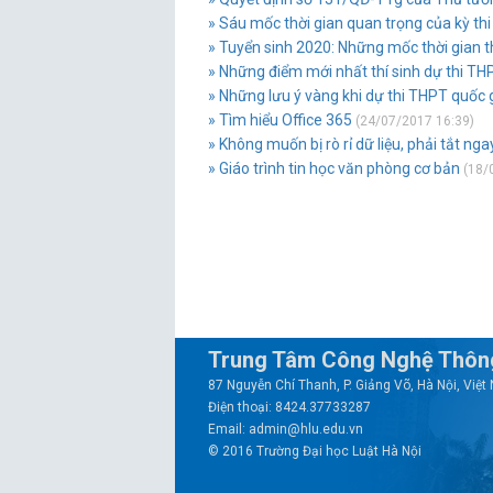
» Sáu mốc thời gian quan trọng của kỳ th
» Tuyển sinh 2020: Những mốc thời gian th
» Những điểm mới nhất thí sinh dự thi TH
» Những lưu ý vàng khi dự thi THPT quốc 
» Tìm hiểu Office 365
(24/07/2017 16:39)
» Không muốn bị rò rỉ dữ liệu, phải tắt ng
» Giáo trình tin học văn phòng cơ bản
(18/
Trung Tâm Công Nghệ Thông
87 Nguyễn Chí Thanh, P. Giảng Võ, Hà Nội, Việ
Điện thoại: 8424.37733287
Email: admin@hlu.edu.vn
© 2016 Trường Đại học Luật Hà Nội