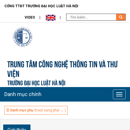
CỔNG TTĐT TRƯỜNG ĐẠI HỌC LUẬT HÀ NỘI
VIDEO
Trung tâm công nghệ thông tin và Thư
viện
TRƯỜNG ĐẠI HỌC LUẬT HÀ NỘI
Danh mục chính
Toggle
naviga
☰ Danh mục phụ
(trượt sang phải → )
Giới thiệu