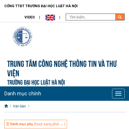
CỔNG TTĐT TRƯỜNG ĐẠI HỌC LUẬT HÀ NỘI
VIDEO
Trung tâm công nghệ thông tin và Thư
viện
TRƯỜNG ĐẠI HỌC LUẬT HÀ NỘI
Danh mục chính
Toggle
naviga
Văn bản
☰ Danh mục phụ
(trượt sang phải → )