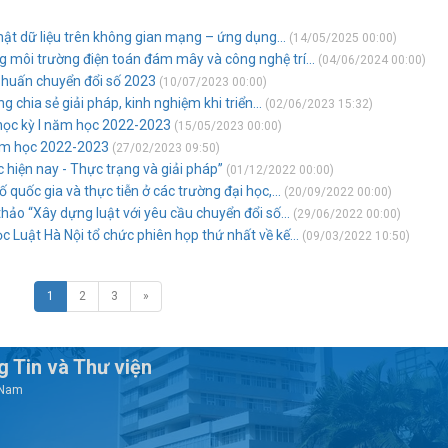
mật dữ liệu trên không gian mạng – ứng dụng...
(14/05/2025 00:00)
 môi trường điện toán đám mây và công nghệ trí...
(04/06/2024 00:00)
p huấn chuyển đổi số 2023
(10/07/2023 00:00)
 chia sẻ giải pháp, kinh nghiệm khi triển...
(02/06/2023 15:32)
c học kỳ I năm học 2022-2023
(15/05/2023 00:00)
năm học 2022-2023
(27/02/2023 09:50)
c hiện nay - Thực trạng và giải pháp”
(01/12/2022 00:00)
 quốc gia và thực tiễn ở các trường đại học,...
(20/09/2022 00:00)
thảo “Xây dựng luật với yêu cầu chuyển đổi số...
(29/06/2022 00:00)
c Luật Hà Nội tổ chức phiên họp thứ nhất về kế...
(09/03/2022 10:50)
1
2
3
»
 Tin và Thư viện
t Nam