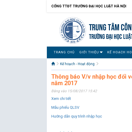
CỔNG TTĐT TRƯỜNG ĐẠI HỌC LUẬT HÀ NỘI
Trung tâm công
TRƯỜNG ĐẠI HỌC LUẬ
TRANG CHỦ
GIỚI THIỆU
KẾ HOẠCH H
Kế hoạch - Hoạt động
Thông báo V/v nhập học đối vớ
năm 2017
Đăng vào 15/08/2017 15:42
Xem chi tiết
Mẫu phiếu QLSV
Hướng dẫn quy trình nhập học