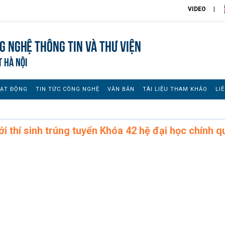
VIDEO
 nghệ thông tin và Thư viện
T HÀ NỘI
OẠT ĐỘNG
TIN TỨC CÔNG NGHỆ
VĂN BẢN
TÀI LIỆU THAM KHẢO
LI
i thí sinh trúng tuyển Khóa 42 hệ đại học chính q