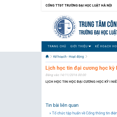
CỔNG TTĐT TRƯỜNG ĐẠI HỌC LUẬT HÀ NỘI
Trung tâm công
TRƯỜNG ĐẠI HỌC LUẬ
TRANG CHỦ
GIỚI THIỆU
KẾ HOẠCH H
Kế hoạch - Hoạt động
Lịch học tin đại cương học kỳ 
Đăng vào 14/11/2016 00:00
LỊCH HỌC TIN HỌC ĐẠI CƯƠNG HỌC KỲ I NI
Tin bài liên quan
» Tổ chức tập huấn về Cổng thông tin điệ