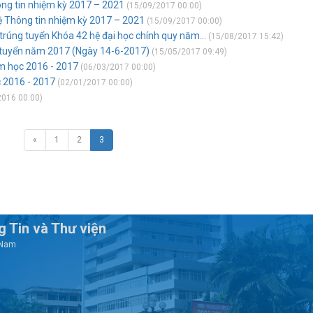
ông tin nhiệm kỳ 2017 – 2021
(15/09/2017 00:00)
ệ Thông tin nhiệm kỳ 2017 – 2021
(15/09/2017 00:00)
 trúng tuyển Khóa 42 hệ đại học chính quy năm...
(15/08/2017 15:42)
 cử tuyển năm 2017 (Ngày 14-6-2017)
(15/05/2017 09:49)
năm học 2016 - 2017
(06/03/2017 00:00)
c 2016 - 2017
(02/01/2017 00:00)
016 00:00)
«
1
2
3
 Tin và Thư viện
t Nam