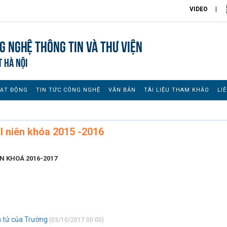
VIDEO
 nghệ thông tin và Thư viện
T HÀ NỘI
OẠT ĐỘNG
TIN TỨC CÔNG NGHỆ
VĂN BẢN
TÀI LIỆU THAM KHẢO
LI
II niên khóa 2015 -2016
ÊN KHOÁ 2016-2017
n tử của Trường
(03/10/2017 00:00)